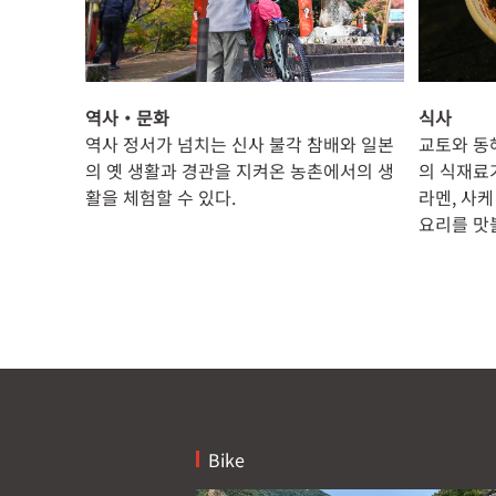
역사・문화
식사
역사 정서가 넘치는 신사 불각 참배와 일본
교토와 동
의 옛 생활과 경관을 지켜온 농촌에서의 생
의 식재료가
활을 체험할 수 있다.
라멘, 사
요리를 맛볼
Bike