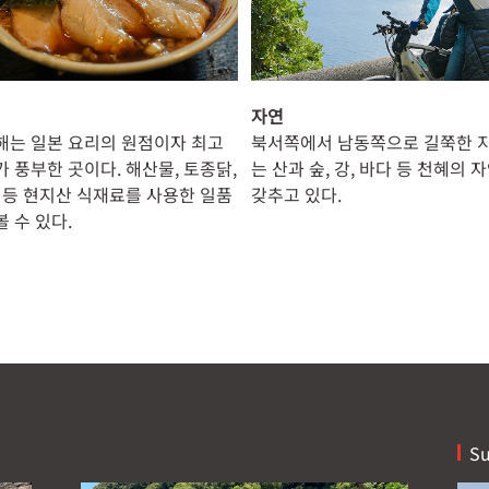
자연
해는 일본 요리의 원점이자 최고
북서쪽에서 남동쪽으로 길쭉한 
 풍부한 곳이다. 해산물, 토종닭,
는 산과 숲, 강, 바다 등 천혜의
케 등 현지산 식재료를 사용한 일품
갖추고 있다.
 수 있다.
Su