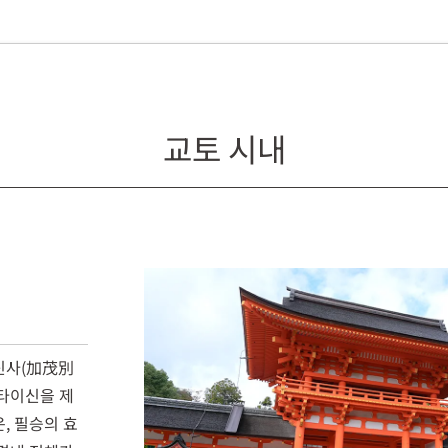
교토 시내
신사(加茂別
타이신을 제
, 필승의 효