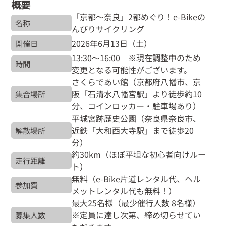
概要
「京都〜奈良」2都めぐり！e-Bikeの
名称
んびりサイクリング
2026年6月13日（土）
開催日
13:30～16:00 ※現在調整中のため
時間
変更となる可能性がございます。
さくらであい館（京都府八幡市、京
阪「石清水八幡宮駅」より徒歩約10
集合場所
分、コインロッカー・駐車場あり）
平城宮跡歴史公園（奈良県奈良市、
近鉄「大和西大寺駅」まで徒歩20
解散場所
分）
約30km（ほぼ平坦な初心者向けルー
走行距離
ト）
無料（e-Bike片道レンタル代、ヘル
参加費
メットレンタル代も無料！）
最大25名様（最少催行人数 8名様）
※定員に達し次第、締め切らせてい
募集人数