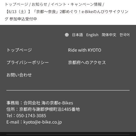
トップページ
/
お知らせ
/
イベント・キャンペーン情報
/
【6/13（土）】「京都〜奈良」2都めぐり！e-Bikeのんびりサイクリン
グ 参加申込受付中
日本語
English
简体中文
한국어
トップページ
Ride with KYOTO
プライバシーポリシー
京都府へのアクセス
お問い合わせ
事務局：合同会社 海の京都e-Bikes
住所：京都府与謝郡伊根町泊1485番地
Tel：050-1743-3085
E-mail：kyoto@e-bike.co.jp